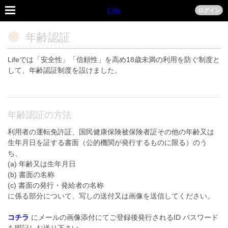
Life
ログイン
年齢認証
Lifeでは「安全性」「信頼性」を高め18歳未満の利用を防ぐ制度と
して、年齢認証制度を設けました。
年齢認証の方法
利用者の運転免許証、国民健康保険被保険者証その他の年齢又は
生年月日を証する書面（公的機関が発行するものに限る）のう
ち、
(a) 年齢又は生年月日
(b) 書面の名称
(c) 書面の発行・発給者の名称
に係る部分について、写しの送付又は画像を送信してください。
コチラ
にメールの画像添付にてご登録後発行されるID パスワード