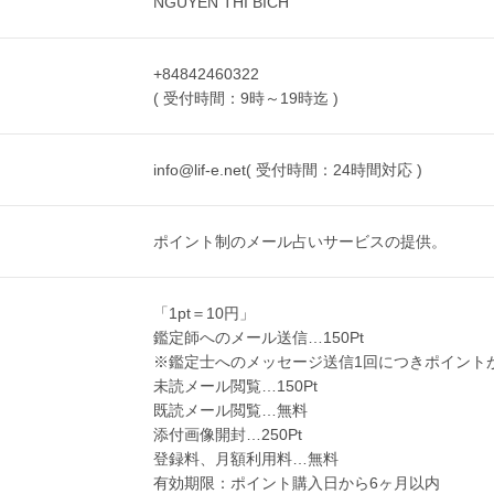
NGUYEN THI BICH
+84842460322
( 受付時間：9時～19時迄 )
info@lif-e.net( 受付時間：24時間対応 )
ポイント制のメール占いサービスの提供。
「1pt＝10円」
鑑定師へのメール送信…150Pt
※鑑定士へのメッセージ送信1回につきポイント
未読メール閲覧…150Pt
既読メール閲覧…無料
添付画像開封…250Pt
登録料、月額利用料…無料
有効期限：ポイント購入日から6ヶ月以内