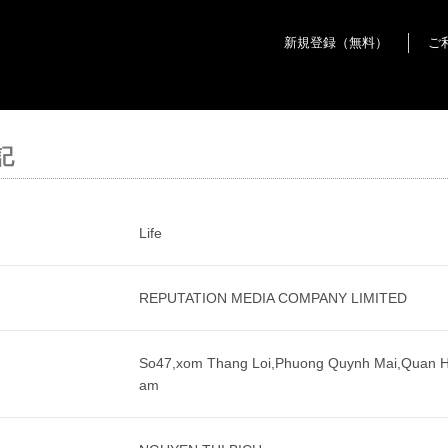
新規登録（無料）
ご
記
Life
REPUTATION MEDIA COMPANY LIMITED
So47,xom Thang Loi,Phuong Quynh Mai,Quan Ha
am