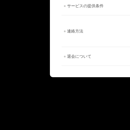
●
サービスの提供条件
●
連絡方法
●
退会について