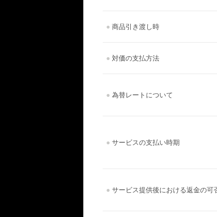
●
商品引き渡し時
●
対価の支払方法
●
為替レートについて
●
サービスの支払い時期
●
サービス提供後における返金の可