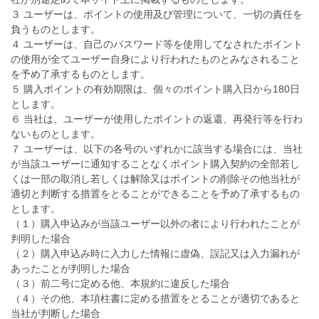
３ ユーザーは、ポイントの使用及び管理について、一切の責任を
負うものとします。
４ ユーザーは、自己のパスワード等を使用してなされたポイント
の使用が全てユーザー自身により行われたものとみなされること
を予め了承するものとします。
５ 購入ポイントの有効期限は、個々のポイント購入日から180日
とします。
６ 当社は、ユーザーが使用したポイントの返還、再発行等を行わ
ないものとします。
７ ユーザーは、以下の各号のいずれかに該当する場合には、当社
が当該ユーザーに通知することなくポイント購入契約の全部若し
くは一部の取消し若しくは解除又はポイントの削除その他当社が
適切と判断する措置をとることができることを予め了承するもの
とします。
（１）購入申込みが当該ユーザー以外の者により行われたことが
判明した場合
（２）購入申込み時に入力した情報に虚偽、誤記又は入力漏れが
あったことが判明した場合
（３）前二号に定める他、本規約に違反した場合
（４）その他、本項柱書に定める措置をとることが適切であると
当社が判断した場合