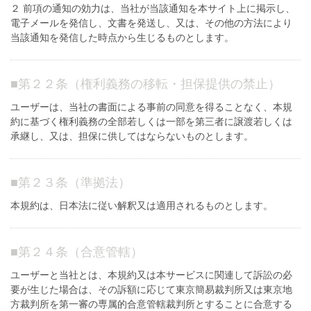
２ 前項の通知の効力は、当社が当該通知を本サイト上に掲示し、
電子メールを発信し、文書を発送し、又は、その他の方法により
当該通知を発信した時点から生じるものとします。
■
第２２条（権利義務の移転・担保提供の禁止）
ユーザーは、当社の書面による事前の同意を得ることなく、本規
約に基づく権利義務の全部若しくは一部を第三者に譲渡若しくは
承継し、又は、担保に供してはならないものとします。
■
第２３条（準拠法）
本規約は、日本法に従い解釈又は適用されるものとします。
■
第２４条（合意管轄）
ユーザーと当社とは、本規約又は本サービスに関連して訴訟の必
要が生じた場合は、その訴額に応じて東京簡易裁判所又は東京地
方裁判所を第一審の専属的合意管轄裁判所とすることに合意する