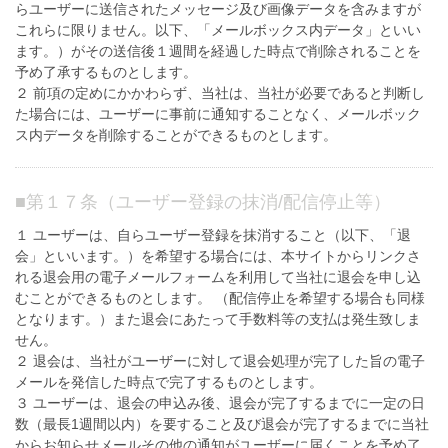
らユーザーに送信されたメッセージ及び画像データを含みますが
これらに限りません。以下、「メールボックス内データ」といい
ます。）がその送信後１週間を経過した時点で削除されることを
予め了承するものとします。
２ 前項の定めにかかわらず、当社は、当社が必要であると判断し
た場合には、ユーザーに事前に通知することなく、メールボック
ス内データを削除することができるものとします。
■
第１７条（ユーザー登録の抹消/配信停止等）
１ ユーザーは、自らユーザー登録を抹消すること（以下、「退
会」といいます。）を希望する場合には、本サイトからリンクさ
れる退会用の電子メールフォームを利用して当社に退会を申し込
むことができるものとします。 （配信停止を希望する場合も同様
となります。）また退会にあたって手数料等の支払は発生致しま
せん。
２ 退会は、当社がユーザーに対して退会処理が完了した旨の電子
メールを発信した時点で完了するものとします。
３ ユーザーは、退会の申込み後、退会が完了するまでに一定の日
数（最長1週間以内）を要すること及び退会が完了するまでに当社
からお知らせメールその他の通知がユーザーに届くことを予め了