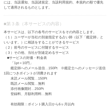
には、当該通知、当該諸規定、当該利用規約、本規約の順で優先
して適用されるものとします。
■
第３条（本サービスの内容）
本サービスは、以下の各号のサービスをその内容とします。
（１）ユーザーが当社の別途指定する占い師（以下「鑑定師」と
いいます。）に相談をすることができるサービス
（２）前号のサービスに付随するサービス
（３）その他、当社が別途定めるサービス
■サービスの対価・料金表
「1pt＝10円」
鑑定師へのメール送信…150Pt ※鑑定士へのメッセージ送信
1回につきポイントが消費されます
未読メール閲覧…150Pt
既読メール閲覧…無料
添付画像開封…250Pt
登録料、月額利用料…無料
有効期限：ポイント購入日から6ヶ月以内