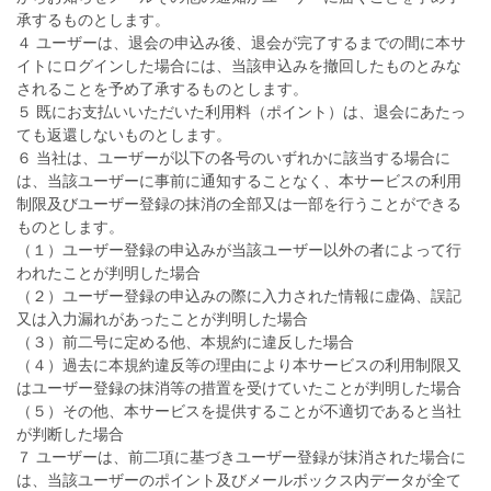
承するものとします。
４ ユーザーは、退会の申込み後、退会が完了するまでの間に本サ
イトにログインした場合には、当該申込みを撤回したものとみな
されることを予め了承するものとします。
５ 既にお支払いいただいた利用料（ポイント）は、退会にあたっ
ても返還しないものとします。
６ 当社は、ユーザーが以下の各号のいずれかに該当する場合に
は、当該ユーザーに事前に通知することなく、本サービスの利用
制限及びユーザー登録の抹消の全部又は一部を行うことができる
ものとします。
（１）ユーザー登録の申込みが当該ユーザー以外の者によって行
われたことが判明した場合
（２）ユーザー登録の申込みの際に入力された情報に虚偽、誤記
又は入力漏れがあったことが判明した場合
（３）前二号に定める他、本規約に違反した場合
（４）過去に本規約違反等の理由により本サービスの利用制限又
はユーザー登録の抹消等の措置を受けていたことが判明した場合
（５）その他、本サービスを提供することが不適切であると当社
が判断した場合
７ ユーザーは、前二項に基づきユーザー登録が抹消された場合に
は、当該ユーザーのポイント及びメールボックス内データが全て