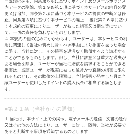
ー登録の抹消、同条第６項に基づくポイント及びメールボックス
内データの削除、第１９条第１項に基づく本サービスの内容の変
更又は追加、同条第２項に基づく本サービスの提供の中断又は停
止、同条第３項に基づく本サービスの廃止、 後記第２６条に基づ
く本規約の変更によりユーザーが被った損害又は損失等につい
て、一切の責任を負わないものとします。
４ 本規約の他の定めにかかわらず、ユーザーは、本サービスの利
用に関連して当社の責めに帰すべき事由により損害を被った場合
に限り、当社に対し、その損害を遅滞なく賠償するよう請求する
ことができるものとします。但し、当社に故意又は重大な過失が
ある場合を除き、ユーザーが当社に賠償を請求することができる
損害は、当該ユーザーが現実に被った通常かつ直接の損害に限ら
れるものとし、その賠償の上限額は、当該損害が発生した月に当
該ユーザーが使用したポイントの購入代金に相当する額としま
す。
■
第２１条（当社からの通知）
１ 当社は、本サイト上での掲示、電子メールの送信、文書の送付
又はその他の方法により、ユーザーに対し、随時、当社が必要で
あると判断する事項を通知するものとします