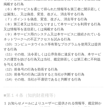
掲載する行為
（６）本サービスを通じて得られた情報等を第三者に開示若しく
は漏洩し、又は偽造、変造、改ざん、消去等する行為
（７）ポイントを偽造、変造、改ざん、消去等する行為
（８）第三者又は当社になりすまして本サービスを利用する行為
又は情報等を送信若しくは掲載する行為
（９）本サービス用のシステム又は本サービスに接続されている
ネットワークへの不正アクセスを試みる行為
（10）コンピュータウイルス等有害なプログラムを使用又は提供
する行為
（11）その他、法令若しくは公序良俗に違反する行為、本サービ
スの運営を妨げる行為又は当社、鑑定師若しくは第三者に不利益
を与える行為
（12）前各号の行為を助長する行為
（13）前各号の行為に該当すると当社が判断する行為
（14）その他、当社が不適切であると判断する行為
■
第１４条（知的財産権等）
１ お知らせメールによりユーザーに提供される情報等、鑑定師か