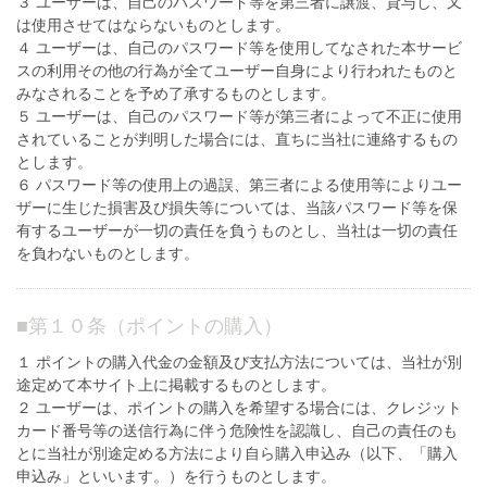
３ ユーザーは、自己のパスワード等を第三者に譲渡、貸与し、又
は使用させてはならないものとします。
４ ユーザーは、自己のパスワード等を使用してなされた本サービ
スの利用その他の行為が全てユーザー自身により行われたものと
みなされることを予め了承するものとします。
５ ユーザーは、自己のパスワード等が第三者によって不正に使用
されていることが判明した場合には、直ちに当社に連絡するもの
とします。
６ パスワード等の使用上の過誤、第三者による使用等によりユー
ザーに生じた損害及び損失等については、当該パスワード等を保
有するユーザーが一切の責任を負うものとし、当社は一切の責任
を負わないものとします。
■
第１０条（ポイントの購入）
１ ポイントの購入代金の金額及び支払方法については、当社が別
途定めて本サイト上に掲載するものとします。
２ ユーザーは、ポイントの購入を希望する場合には、クレジット
カード番号等の送信行為に伴う危険性を認識し、自己の責任のも
とに当社が別途定める方法により自ら購入申込み（以下、「購入
申込み」といいます。）を行うものとします。