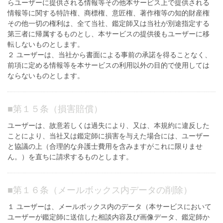
らユーザーに提供される情報等その他本サービス上で提供される
情報等に関する特許権、商標権、意匠権、著作権等の知的財産権
その他一切の権利は、全て当社、鑑定師又は当社が別途指定する
第三者に帰属するものとし、本サービスの提供後もユーザーに移
転しないものとします。
２ ユーザーは、当社から書面による事前の承諾を得ることなく、
前項に定める情報等を本サービスの利用以外の目的で使用しては
ならないものとします。
■
第１５条（損害賠償）
ユーザーは、故意若しくは過失により、又は、本規約に違反した
ことにより、当社又は鑑定師に損害を与えた場合には、ユーザー
と協議の上（合理的な弁護士費用を含みますがこれに限りませ
ん。）を直ちに請求するものとします。
■
第１６条（メールボックス内データの削除）
１ ユーザーは、メールボックス内のデータ（本サービスにおいて
ユーザーが鑑定師に送信した相談内容及び画像データ、鑑定師か