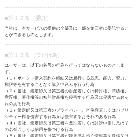
■
第１２条（委託）
当社は、本サービスの提供の全部又は一部を第三者に委託するこ
とができるものとします。
■
第１３条（禁止行為）
ユーザーは、以下の各号の行為を行ってはならないものとしま
す。
（１）ポイント購入契約を締結又は履行する意思、能力、資力、
権限等を有することなく購入申込みを行う行為
（２）当社、鑑定師又は第三者の財産若しくは特許権、商標権、
意匠権、著作権等の知的財産権を侵害する行為又は侵害するおそ
れのある行為
（３）鑑定師又は第三者のプライバシー、肖像権若しくはパブリ
シティー権を侵害する行為又は侵害するおそれのある行為
（４）当社、鑑定師又は第三者を差別若しくは誹謗中傷し又はそ
の名誉若しくは信用を傷つける行為
（５）当社、鑑定師又は第三者が嫌悪感を抱く情報等を送信又は