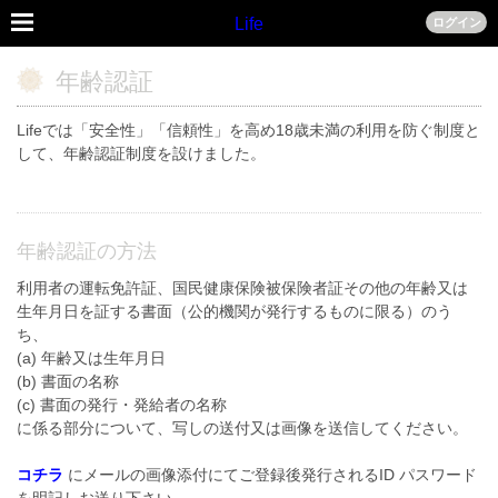
Life
ログイン
年齢認証
Lifeでは「安全性」「信頼性」を高め18歳未満の利用を防ぐ制度と
して、年齢認証制度を設けました。
年齢認証の方法
利用者の運転免許証、国民健康保険被保険者証その他の年齢又は
生年月日を証する書面（公的機関が発行するものに限る）のう
ち、
(a) 年齢又は生年月日
(b) 書面の名称
(c) 書面の発行・発給者の名称
に係る部分について、写しの送付又は画像を送信してください。
コチラ
にメールの画像添付にてご登録後発行されるID パスワード