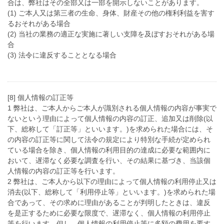
合は、弊社はその全部又は一部を開示しないことがあります。
(1) ご本人又は第三者の生命、身体、財産その他の権利利益を害す
るおそれがある場合
(2) 当社の業務の適正な実施に著しい支障を及ぼすおそれがある場
合
(3) 法令に違反することとなる場合
[8] 個人情報の訂正等
1 弊社は、ご本人からご本人が識別される個人情報の内容が事実で
ないという理由によって個人情報の内容の訂正、追加又は削除(以
下、総称して「訂正等」といいます。)を求められた場合には、そ
の内容の訂正等に関して法令の規定により特別な手続が定められ
ている場合を除き、個人情報の利用目的の達成に必要な範囲内に
おいて、遅滞なく必要な調査を行い、その結果に基づき、当該個
人情報の内容の訂正等を行います。
2 弊社は、ご本人から以下の理由によって個人情報の利用停止又は
消去(以下、総称して「利用停止等」といいます。)を求められた場
合であって、その求めに理由があることが判明したときは、違反
を是正するために必要な限度で、遅滞なく、個人情報の利用停止
等を行います。但し、個人情報の利用停止等に多額の費用を要す