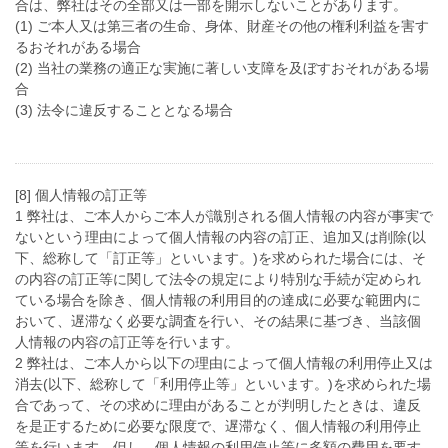
合は、弊社はその全部又は一部を開示しないことがあります。
(1) ご本人又は第三者の生命、身体、財産その他の権利利益を害す
るおそれがある場合
(2) 当社の業務の適正な実施に著しい支障を及ぼすおそれがある場
合
(3) 法令に違反することとなる場合
[8] 個人情報の訂正等
1 弊社は、ご本人からご本人が識別される個人情報の内容が事実で
ないという理由によって個人情報の内容の訂正、追加又は削除(以
下、総称して「訂正等」といいます。)を求められた場合には、そ
の内容の訂正等に関して法令の規定により特別な手続が定められ
ている場合を除き、個人情報の利用目的の達成に必要な範囲内に
おいて、遅滞なく必要な調査を行い、その結果に基づき、当該個
人情報の内容の訂正等を行います。
2 弊社は、ご本人から以下の理由によって個人情報の利用停止又は
消去(以下、総称して「利用停止等」といいます。)を求められた場
合であって、その求めに理由があることが判明したときは、違反
を是正するために必要な限度で、遅滞なく、個人情報の利用停止
等を行います。但し、個人情報の利用停止等に多額の費用を要す