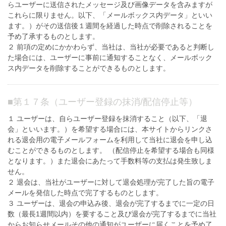
らユーザーに送信されたメッセージ及び画像データを含みますが
これらに限りません。以下、「メールボックス内データ」といい
ます。）がその送信後１週間を経過した時点で削除されることを
予め了承するものとします。
２ 前項の定めにかかわらず、当社は、当社が必要であると判断し
た場合には、ユーザーに事前に通知することなく、メールボック
ス内データを削除することができるものとします。
■
第１７条（ユーザー登録の抹消/配信停止等）
１ ユーザーは、自らユーザー登録を抹消すること（以下、「退
会」といいます。）を希望する場合には、本サイトからリンクさ
れる退会用の電子メールフォームを利用して当社に退会を申し込
むことができるものとします。 （配信停止を希望する場合も同様
となります。）また退会にあたって手数料等の支払は発生致しま
せん。
２ 退会は、当社がユーザーに対して退会処理が完了した旨の電子
メールを発信した時点で完了するものとします。
３ ユーザーは、退会の申込み後、退会が完了するまでに一定の日
数（最長1週間以内）を要すること及び退会が完了するまでに当社
からお知らせメールその他の通知がユーザーに届くことを予め了