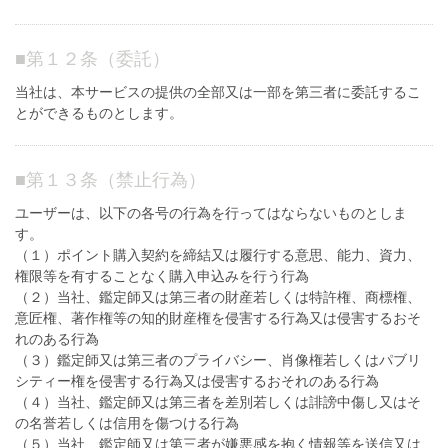
■
第１２条（委託）
当社は、本サービスの提供の全部又は一部を第三者に委託するこ
とができるものとします。
■
第１３条（禁止行為）
ユーザーは、以下の各号の行為を行ってはならないものとしま
す。
（１）ポイント購入契約を締結又は履行する意思、能力、資力、
権限等を有することなく購入申込みを行う行為
（２）当社、鑑定師又は第三者の財産若しくは特許権、商標権、
意匠権、著作権等の知的財産権を侵害する行為又は侵害するおそ
れのある行為
（３）鑑定師又は第三者のプライバシー、肖像権若しくはパブリ
シティー権を侵害する行為又は侵害するおそれのある行為
（４）当社、鑑定師又は第三者を差別若しくは誹謗中傷し又はそ
の名誉若しくは信用を傷つける行為
（５）当社、鑑定師又は第三者が嫌悪感を抱く情報等を送信又は