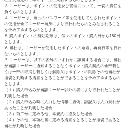
３ ユーザーは、ポイントの使用及び管理について、一切の責任を
負うものとします。
４ ユーザーは、自己のパスワード等を使用してなされたポイント
の使用が全てユーザー自身により行われたものとみなされること
を予め了承するものとします。
５ 購入ポイントの有効期限は、個々のポイント購入日から180日
とします。
６ 当社は、ユーザーが使用したポイントの返還、再発行等を行わ
ないものとします。
７ ユーザーは、以下の各号のいずれかに該当する場合には、当社
が当該ユーザーに通知することなくポイント購入契約の全部若し
くは一部の取消し若しくは解除又はポイントの削除その他当社が
適切と判断する措置をとることができることを予め了承するもの
とします。
（１）購入申込みが当該ユーザー以外の者により行われたことが
判明した場合
（２）購入申込み時に入力した情報に虚偽、誤記又は入力漏れが
あったことが判明した場合
（３）前二号に定める他、本規約に違反した場合
（４）その他、本項柱書に定める措置をとることが適切であると
当社が判断した場合