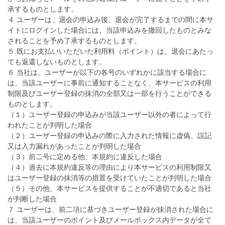
承するものとします。
４ ユーザーは、退会の申込み後、退会が完了するまでの間に本サ
イトにログインした場合には、当該申込みを撤回したものとみな
されることを予め了承するものとします。
５ 既にお支払いいただいた利用料（ポイント）は、退会にあたっ
ても返還しないものとします。
６ 当社は、ユーザーが以下の各号のいずれかに該当する場合に
は、当該ユーザーに事前に通知することなく、本サービスの利用
制限及びユーザー登録の抹消の全部又は一部を行うことができる
ものとします。
（１）ユーザー登録の申込みが当該ユーザー以外の者によって行
われたことが判明した場合
（２）ユーザー登録の申込みの際に入力された情報に虚偽、誤記
又は入力漏れがあったことが判明した場合
（３）前二号に定める他、本規約に違反した場合
（４）過去に本規約違反等の理由により本サービスの利用制限又
はユーザー登録の抹消等の措置を受けていたことが判明した場合
（５）その他、本サービスを提供することが不適切であると当社
が判断した場合
７ ユーザーは、前二項に基づきユーザー登録が抹消された場合に
は、当該ユーザーのポイント及びメールボックス内データが全て