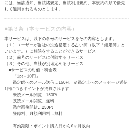
には、当該通知、当該諸規定、当該利用規約、本規約の順で優先
して適用されるものとします。
■
第３条（本サービスの内容）
本サービスは、以下の各号のサービスをその内容とします。
（１）ユーザーが当社の別途指定する占い師（以下「鑑定師」と
いいます。）に相談をすることができるサービス
（２）前号のサービスに付随するサービス
（３）その他、当社が別途定めるサービス
■サービスの対価・料金表
「1pt＝10円」
鑑定師へのメール送信…150Pt ※鑑定士へのメッセージ送信
1回につきポイントが消費されます
未読メール閲覧…150Pt
既読メール閲覧…無料
添付画像開封…250Pt
登録料、月額利用料…無料
有効期限：ポイント購入日から6ヶ月以内