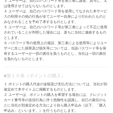
３ ユーザーは、自己のパスワード等を第三者に譲渡、貸与し、又
は使用させてはならないものとします。
４ ユーザーは、自己のパスワード等を使用してなされた本サービ
スの利用その他の行為が全てユーザー自身により行われたものと
みなされることを予め了承するものとします。
５ ユーザーは、自己のパスワード等が第三者によって不正に使用
されていることが判明した場合には、直ちに当社に連絡するもの
とします。
６ パスワード等の使用上の過誤、第三者による使用等によりユー
ザーに生じた損害及び損失等については、当該パスワード等を保
有するユーザーが一切の責任を負うものとし、当社は一切の責任
を負わないものとします。
■
第１０条（ポイントの購入）
１ ポイントの購入代金の金額及び支払方法については、当社が別
途定めて本サイト上に掲載するものとします。
２ ユーザーは、ポイントの購入を希望する場合には、クレジット
カード番号等の送信行為に伴う危険性を認識し、自己の責任のも
とに当社が別途定める方法により自ら購入申込み（以下、「購入
申込み」といいます。）を行うものとします。