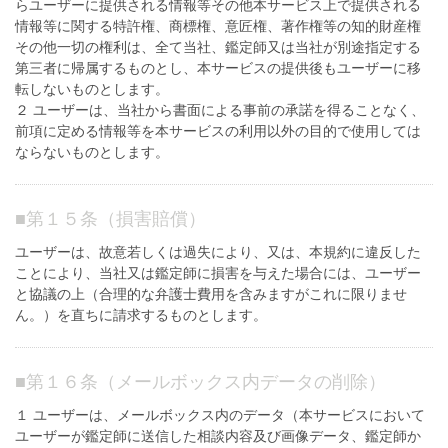
らユーザーに提供される情報等その他本サービス上で提供される
情報等に関する特許権、商標権、意匠権、著作権等の知的財産権
その他一切の権利は、全て当社、鑑定師又は当社が別途指定する
第三者に帰属するものとし、本サービスの提供後もユーザーに移
転しないものとします。
２ ユーザーは、当社から書面による事前の承諾を得ることなく、
前項に定める情報等を本サービスの利用以外の目的で使用しては
ならないものとします。
■
第１５条（損害賠償）
ユーザーは、故意若しくは過失により、又は、本規約に違反した
ことにより、当社又は鑑定師に損害を与えた場合には、ユーザー
と協議の上（合理的な弁護士費用を含みますがこれに限りませ
ん。）を直ちに請求するものとします。
■
第１６条（メールボックス内データの削除）
１ ユーザーは、メールボックス内のデータ（本サービスにおいて
ユーザーが鑑定師に送信した相談内容及び画像データ、鑑定師か