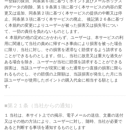
ー登録の抹消、同条第６項に基づくポイント及びメールボックス
内データの削除、第１９条第１項に基づく本サービスの内容の変
更又は追加、同条第２項に基づく本サービスの提供の中断又は停
止、同条第３項に基づく本サービスの廃止、 後記第２６条に基づ
く本規約の変更によりユーザーが被った損害又は損失等につい
て、一切の責任を負わないものとします。
４ 本規約の他の定めにかかわらず、ユーザーは、本サービスの利
用に関連して当社の責めに帰すべき事由により損害を被った場合
に限り、当社に対し、その損害を遅滞なく賠償するよう請求する
ことができるものとします。但し、当社に故意又は重大な過失が
ある場合を除き、ユーザーが当社に賠償を請求することができる
損害は、当該ユーザーが現実に被った通常かつ直接の損害に限ら
れるものとし、その賠償の上限額は、当該損害が発生した月に当
該ユーザーが使用したポイントの購入代金に相当する額としま
す。
■
第２１条（当社からの通知）
１ 当社は、本サイト上での掲示、電子メールの送信、文書の送付
又はその他の方法により、ユーザーに対し、随時、当社が必要で
あると判断する事項を通知するものとします