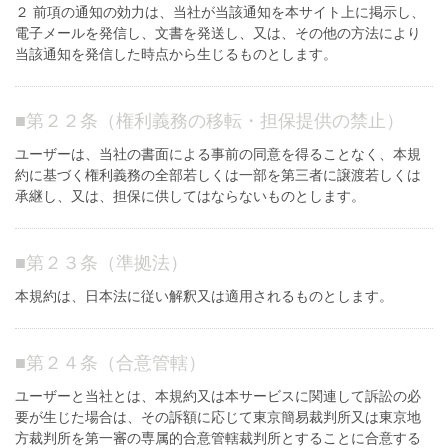
２ 前項の通知の効力は、当社が当該通知を本サイト上に掲示し、
電子メールを発信し、文書を発送し、又は、その他の方法により
当該通知を発信した時点から生じるものとします。
■
第２２条（権利義務の移転・担保提供の禁止）
ユーザーは、当社の書面による事前の同意を得ることなく、本規
約に基づく権利義務の全部若しくは一部を第三者に譲渡若しくは
承継し、又は、担保に供してはならないものとします。
■
第２３条（準拠法）
本規約は、日本法に従い解釈又は適用されるものとします。
■
第２４条（合意管轄）
ユーザーと当社とは、本規約又は本サービスに関連して訴訟の必
要が生じた場合は、その訴額に応じて東京簡易裁判所又は東京地
方裁判所を第一審の専属的合意管轄裁判所とすることに合意する