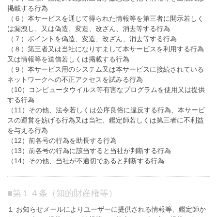
掲載する行為
（６）本サービスを通じて得られた情報等を第三者に開示若しく
は漏洩し、又は偽造、変造、改ざん、消去等する行為
（７）ポイントを偽造、変造、改ざん、消去等する行為
（８）第三者又は当社になりすまして本サービスを利用する行為
又は情報等を送信若しくは掲載する行為
（９）本サービス用のシステム又は本サービスに接続されている
ネットワークへの不正アクセスを試みる行為
（10）コンピュータウイルス等有害なプログラムを使用又は提供
する行為
（11）その他、法令若しくは公序良俗に違反する行為、本サービ
スの運営を妨げる行為又は当社、鑑定師若しくは第三者に不利益
を与える行為
（12）前各号の行為を助長する行為
（13）前各号の行為に該当すると当社が判断する行為
（14）その他、当社が不適切であると判断する行為
■
第１４条（知的財産権等）
１ お知らせメールによりユーザーに提供される情報等、鑑定師か