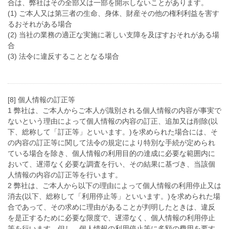
合は、弊社はその全部又は一部を開示しないことがあります。
(1) ご本人又は第三者の生命、身体、財産その他の権利利益を害す
るおそれがある場合
(2) 当社の業務の適正な実施に著しい支障を及ぼすおそれがある場
合
(3) 法令に違反することとなる場合
[8] 個人情報の訂正等
1 弊社は、ご本人からご本人が識別される個人情報の内容が事実で
ないという理由によって個人情報の内容の訂正、追加又は削除(以
下、総称して「訂正等」といいます。)を求められた場合には、そ
の内容の訂正等に関して法令の規定により特別な手続が定められ
ている場合を除き、個人情報の利用目的の達成に必要な範囲内に
おいて、遅滞なく必要な調査を行い、その結果に基づき、当該個
人情報の内容の訂正等を行います。
2 弊社は、ご本人から以下の理由によって個人情報の利用停止又は
消去(以下、総称して「利用停止等」といいます。)を求められた場
合であって、その求めに理由があることが判明したときは、違反
を是正するために必要な限度で、遅滞なく、個人情報の利用停止
等を行います。但し、個人情報の利用停止等に多額の費用を要す