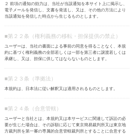
２ 前項の通知の効力は、当社が当該通知を本サイト上に掲示し、
電子メールを発信し、文書を発送し、又は、その他の方法により
当該通知を発信した時点から生じるものとします。
■
第２２条（権利義務の移転・担保提供の禁止）
ユーザーは、当社の書面による事前の同意を得ることなく、本規
約に基づく権利義務の全部若しくは一部を第三者に譲渡若しくは
承継し、又は、担保に供してはならないものとします。
■
第２３条（準拠法）
本規約は、日本法に従い解釈又は適用されるものとします。
■
第２４条（合意管轄）
ユーザーと当社とは、本規約又は本サービスに関連して訴訟の必
要が生じた場合は、その訴額に応じて東京簡易裁判所又は東京地
方裁判所を第一審の専属的合意管轄裁判所とすることに合意する