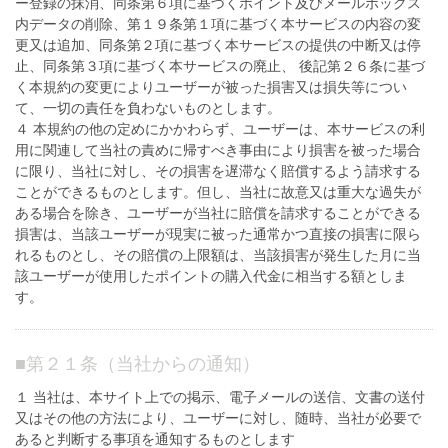
ー登録の抹消、同条第６項に基づくポイント及びメールボックス
内データの削除、第１９条第１項に基づく本サービスの内容の変
更又は追加、同条第２項に基づく本サービスの提供の中断又は停
止、同条第３項に基づく本サービスの廃止、 後記第２６条に基づ
く本規約の変更によりユーザーが被った損害又は損失等につい
て、一切の責任を負わないものとします。
４ 本規約の他の定めにかかわらず、ユーザーは、本サービスの利
用に関連して当社の責めに帰すべき事由により損害を被った場合
に限り、当社に対し、その損害を遅滞なく賠償するよう請求する
ことができるものとします。但し、当社に故意又は重大な過失が
ある場合を除き、ユーザーが当社に賠償を請求することができる
損害は、当該ユーザーが現実に被った通常かつ直接の損害に限ら
れるものとし、その賠償の上限額は、当該損害が発生した月に当
該ユーザーが使用したポイントの購入代金に相当する額としま
す。
■
第２１条（当社からの通知）
１ 当社は、本サイト上での掲示、電子メールの送信、文書の送付
又はその他の方法により、ユーザーに対し、随時、当社が必要で
あると判断する事項を通知するものとします