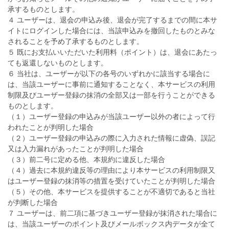
承するものとします。
４ ユーザーは、退会の申込み後、退会が完了するまでの間に本サ
イトにログインした場合には、当該申込みを撤回したものとみな
されることを予め了承するものとします。
５ 既にお支払いいただいた利用料（ポイント）は、退会にあたっ
ても返還しないものとします。
６ 当社は、ユーザーが以下の各号のいずれかに該当する場合に
は、当該ユーザーに事前に通知することなく、本サービスの利用
制限及びユーザー登録の抹消の全部又は一部を行うことができる
ものとします。
（１）ユーザー登録の申込みが当該ユーザー以外の者によって行
われたことが判明した場合
（２）ユーザー登録の申込みの際に入力された情報に虚偽、誤記
又は入力漏れがあったことが判明した場合
（３）前二号に定める他、本規約に違反した場合
（４）過去に本規約違反等の理由により本サービスの利用制限又
はユーザー登録の抹消等の措置を受けていたことが判明した場合
（５）その他、本サービスを提供することが不適切であると当社
が判断した場合
７ ユーザーは、前二項に基づきユーザー登録が抹消された場合に
は、当該ユーザーのポイント及びメールボックス内データが全て