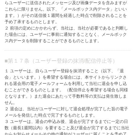
らユーザーに送信されたメッセージ及び画像データを含みますが
これらに限りません。以下、「メールボックス内データ」といい
ます。）がその送信後１週間を経過した時点で削除されることを
予め了承するものとします。
２ 前項の定めにかかわらず、当社は、当社が必要であると判断し
た場合には、ユーザーに事前に通知することなく、メールボック
ス内データを削除することができるものとします。
■
第１７条（ユーザー登録の抹消/配信停止等）
１ ユーザーは、自らユーザー登録を抹消すること（以下、「退
会」といいます。）を希望する場合には、本サイトからリンクさ
れる退会用の電子メールフォームを利用して当社に退会を申し込
むことができるものとします。 （配信停止を希望する場合も同様
となります。）また退会にあたって手数料等の支払は発生致しま
せん。
２ 退会は、当社がユーザーに対して退会処理が完了した旨の電子
メールを発信した時点で完了するものとします。
３ ユーザーは、退会の申込み後、退会が完了するまでに一定の日
数（最長1週間以内）を要すること及び退会が完了するまでに当社
からお知らせメールその他の通知がユーザーに届くことを予め了