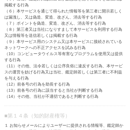
掲載する行為
（６）本サービスを通じて得られた情報等を第三者に開示若しく
は漏洩し、又は偽造、変造、改ざん、消去等する行為
（７）ポイントを偽造、変造、改ざん、消去等する行為
（８）第三者又は当社になりすまして本サービスを利用する行為
又は情報等を送信若しくは掲載する行為
（９）本サービス用のシステム又は本サービスに接続されている
ネットワークへの不正アクセスを試みる行為
（10）コンピュータウイルス等有害なプログラムを使用又は提供
する行為
（11）その他、法令若しくは公序良俗に違反する行為、本サービ
スの運営を妨げる行為又は当社、鑑定師若しくは第三者に不利益
を与える行為
（12）前各号の行為を助長する行為
（13）前各号の行為に該当すると当社が判断する行為
（14）その他、当社が不適切であると判断する行為
■
第１４条（知的財産権等）
１ お知らせメールによりユーザーに提供される情報等、鑑定師か