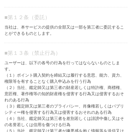
■
第１２条（委託）
当社は、本サービスの提供の全部又は一部を第三者に委託するこ
とができるものとします。
■
第１３条（禁止行為）
ユーザーは、以下の各号の行為を行ってはならないものとしま
す。
（１）ポイント購入契約を締結又は履行する意思、能力、資力、
権限等を有することなく購入申込みを行う行為
（２）当社、鑑定師又は第三者の財産若しくは特許権、商標権、
意匠権、著作権等の知的財産権を侵害する行為又は侵害するおそ
れのある行為
（３）鑑定師又は第三者のプライバシー、肖像権若しくはパブリ
シティー権を侵害する行為又は侵害するおそれのある行為
（４）当社、鑑定師又は第三者を差別若しくは誹謗中傷し又はそ
の名誉若しくは信用を傷つける行為
（５）当社、鑑定師又は第三者が嫌悪感を抱く情報等を送信又は