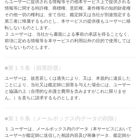
らユーザーに提供される情報等その他本サービス上で提供される
情報等に関する特許権、商標権、意匠権、著作権等の知的財産権
その他一切の権利は、全て当社、鑑定師又は当社が別途指定する
第三者に帰属するものとし、本サービスの提供後もユーザーに移
転しないものとします。
２ ユーザーは、当社から書面による事前の承諾を得ることなく、
前項に定める情報等を本サービスの利用以外の目的で使用しては
ならないものとします。
■
第１５条（損害賠償）
ユーザーは、故意若しくは過失により、又は、本規約に違反した
ことにより、当社又は鑑定師に損害を与えた場合には、ユーザー
と協議の上（合理的な弁護士費用を含みますがこれに限りませ
ん。）を直ちに請求するものとします。
■
第１６条（メールボックス内データの削除）
１ ユーザーは、メールボックス内のデータ（本サービスにおいて
ユーザーが鑑定師に送信した相談内容及び画像データ、鑑定師か