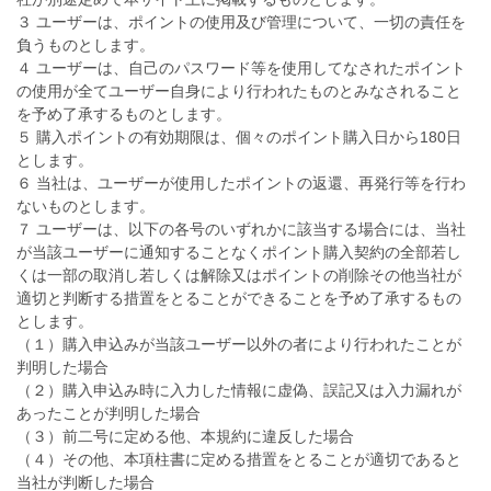
３ ユーザーは、ポイントの使用及び管理について、一切の責任を
負うものとします。
４ ユーザーは、自己のパスワード等を使用してなされたポイント
の使用が全てユーザー自身により行われたものとみなされること
を予め了承するものとします。
５ 購入ポイントの有効期限は、個々のポイント購入日から180日
とします。
６ 当社は、ユーザーが使用したポイントの返還、再発行等を行わ
ないものとします。
７ ユーザーは、以下の各号のいずれかに該当する場合には、当社
が当該ユーザーに通知することなくポイント購入契約の全部若し
くは一部の取消し若しくは解除又はポイントの削除その他当社が
適切と判断する措置をとることができることを予め了承するもの
とします。
（１）購入申込みが当該ユーザー以外の者により行われたことが
判明した場合
（２）購入申込み時に入力した情報に虚偽、誤記又は入力漏れが
あったことが判明した場合
（３）前二号に定める他、本規約に違反した場合
（４）その他、本項柱書に定める措置をとることが適切であると
当社が判断した場合