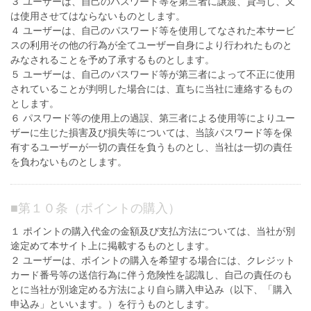
３ ユーザーは、自己のパスワード等を第三者に譲渡、貸与し、又
は使用させてはならないものとします。
４ ユーザーは、自己のパスワード等を使用してなされた本サービ
スの利用その他の行為が全てユーザー自身により行われたものと
みなされることを予め了承するものとします。
５ ユーザーは、自己のパスワード等が第三者によって不正に使用
されていることが判明した場合には、直ちに当社に連絡するもの
とします。
６ パスワード等の使用上の過誤、第三者による使用等によりユー
ザーに生じた損害及び損失等については、当該パスワード等を保
有するユーザーが一切の責任を負うものとし、当社は一切の責任
を負わないものとします。
■
第１０条（ポイントの購入）
１ ポイントの購入代金の金額及び支払方法については、当社が別
途定めて本サイト上に掲載するものとします。
２ ユーザーは、ポイントの購入を希望する場合には、クレジット
カード番号等の送信行為に伴う危険性を認識し、自己の責任のも
とに当社が別途定める方法により自ら購入申込み（以下、「購入
申込み」といいます。）を行うものとします。