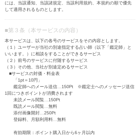
には、当該通知、当該諸規定、当該利用規約、本規約の順で優先
して適用されるものとします。
■
第３条（本サービスの内容）
本サービスは、以下の各号のサービスをその内容とします。
（１）ユーザーが当社の別途指定する占い師（以下「鑑定師」と
いいます。）に相談をすることができるサービス
（２）前号のサービスに付随するサービス
（３）その他、当社が別途定めるサービス
■サービスの対価・料金表
「1pt＝10円」
鑑定師へのメール送信…150Pt ※鑑定士へのメッセージ送信
1回につきポイントが消費されます
未読メール閲覧…150Pt
既読メール閲覧…無料
添付画像開封…250Pt
登録料、月額利用料…無料
有効期限：ポイント購入日から6ヶ月以内