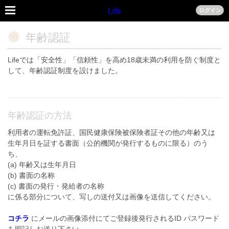
Life
ログイン
年齢認証
Lifeでは「安全性」「信頼性」を高め18歳未満の利用を防ぐ制度と
して、年齢認証制度を設けました。
年齢認証の方法
利用者の運転免許証、国民健康保険被保険者証その他の年齢又は
生年月日を証する書面（公的機関が発行するものに限る）のう
ち、
(a) 年齢又は生年月日
(b) 書面の名称
(c) 書面の発行・発給者の名称
に係る部分について、写しの送付又は画像を送信してください。
コチラ
にメールの画像添付にてご登録後発行されるID パスワード